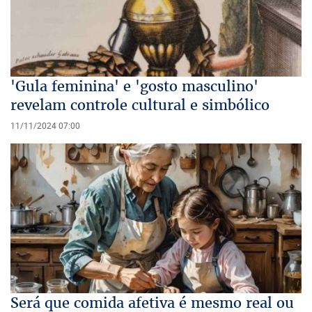
'Gula feminina' e 'gosto masculino'
revelam controle cultural e simbólico
11/11/2024 07:00
Será que comida afetiva é mesmo real ou