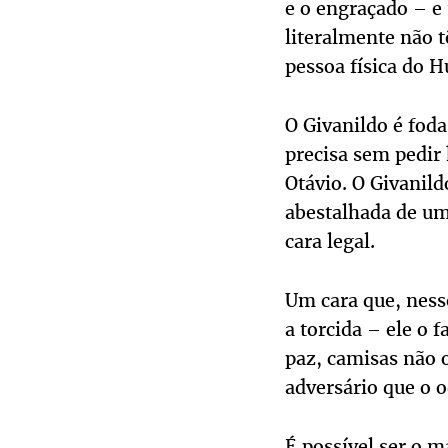
e o engraçado – e
literalmente não t
pessoa física do H
O Givanildo é foda
precisa sem pedir 
Otávio. O Givanil
abestalhada de um
cara legal.
Um cara que, nesse
a torcida – ele o 
paz, camisas não 
adversário que o o
É possível ser o m