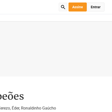
Assine
Entrar
peões
 Cerezo, Éder, Ronaldinho Gaúcho