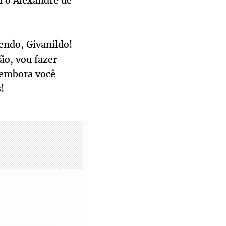
l o Alexandre de
endo, Givanildo!
ão, vou fazer
 embora você
!