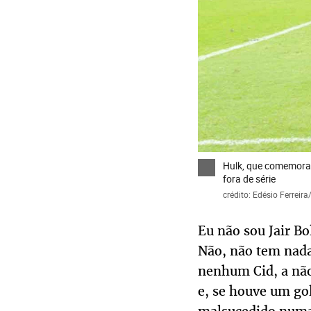
Hulk, que comemora 
fora de série
crédito: Edésio Ferreir
Eu não sou Jair B
Não, não tem nada
nenhum Cid, a não
e, se houve um gol