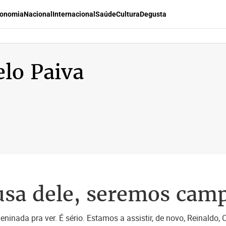
onomia
Nacional
Internacional
Saúde
Cultura
Degusta
lo Paiva
ausa dele, seremos cam
ninada pra ver. É sério. Estamos a assistir, de novo, Reinaldo,