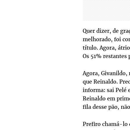
Quer dizer, de gra
melhorado, foi com
título. Agora, átr
Os 51% restantes 
Agora, Givanildo,
que Reinaldo. Prec
informa: sai Pelé 
Reinaldo em prime
fila desse pão, n
Prefiro chamá-lo 