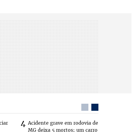
ciar
Acidente grave em rodovia de
PL não v
MG deixa 5 mortos; um carro
‘Chance 