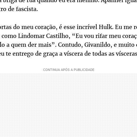
briga de rua quando eu era menino. Apanhei Igua
o de fascista.
rtas do meu coração, é esse incrível Hulk. Eu me r
r como Lindomar Castilho, “Eu vou rifar meu coraç
-lo a quem der mais”. Contudo, Givanildo, e muito
u te entrego de graça a víscera de todas as vísceras