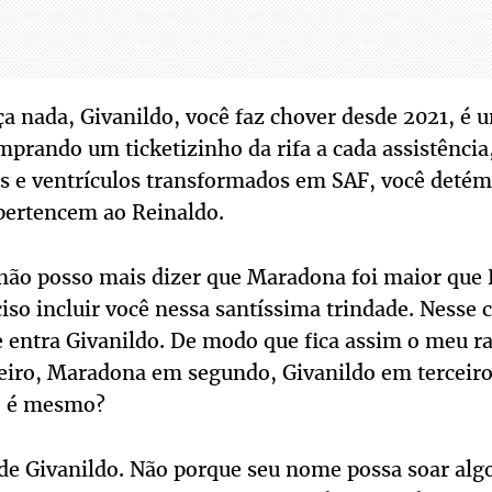
ça nada, Givanildo, você faz chover desde 2021, é
prando um ticketizinho da rifa a cada assistência,
ios e ventrículos transformados em SAF, você deté
pertencem ao Reinaldo.
 não posso mais dizer que Maradona foi maior que
iso incluir você nessa santíssima trindade. Nesse
e entra Givanildo. De modo que fica assim o meu r
iro, Maradona em segundo, Givanildo em terceiro
ão é mesmo?
de Givanildo. Não porque seu nome possa soar algo