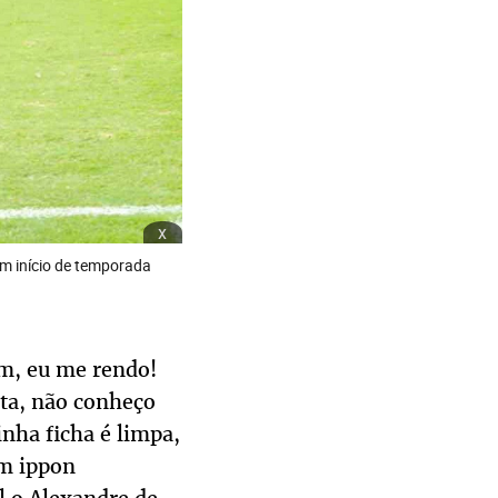
x
um início de temporada
m, eu me rendo!
rta, não conheço
nha ficha é limpa,
um ippon