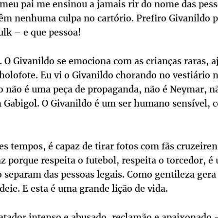
 meu pai me ensinou a jamais rir do nome das pess
êm nenhuma culpa no cartório. Prefiro Givanildo po
ulk – e que pessoa!
. O Givanildo se emociona com as crianças raras, 
holofote. Eu vi o Givanildo chorando no vestiário 
do não é uma peça de propaganda, não é Neymar, n
 Gabigol. O Givanildo é um ser humano sensível, 
s tempos, é capaz de tirar fotos com fãs cruzeire
faz porque respeita o futebol, respeita o torcedor
o separam das pessoas legais. Como gentileza gera 
deie. E esta é uma grande lição de vida.
atador intenso e abusado, reclamão e apaixonado –