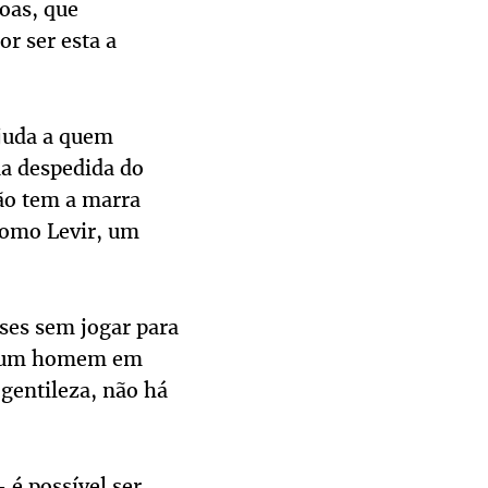
oas, que
r ser esta a
ajuda a quem
na despedida do
ão tem a marra
como Levir, um
nses sem jogar para
, é um homem em
gentileza, não há
 é possível ser