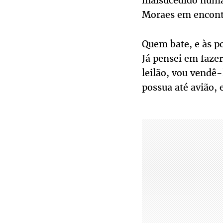
malsucedido numa 
Moraes em encontr
Quem bate, e às po
Já pensei em faze
leilão, vou vendê
possua até avião, e