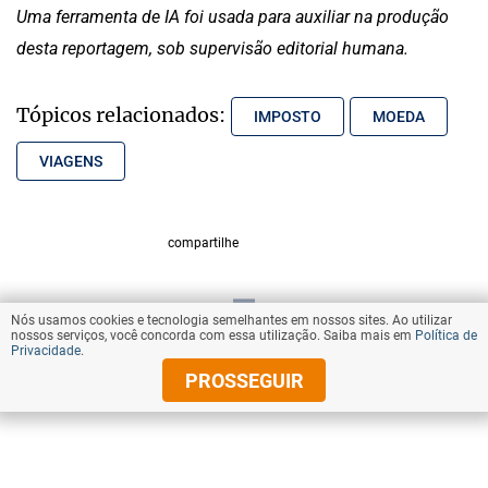
Uma ferramenta de IA foi usada para auxiliar na produção
desta reportagem, sob supervisão editorial humana.
Tópicos relacionados:
IMPOSTO
MOEDA
VIAGENS
compartilhe
Nós usamos cookies e tecnologia semelhantes em nossos sites. Ao utilizar
VOLTAR AO TOPO
nossos serviços, você concorda com essa utilização. Saiba mais em
Política de
Privacidade
.
PROSSEGUIR
© Copyright 2026 Diários Associados
Todos os direitos reservados.