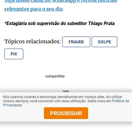
Siga nosso canal no WhatsApp e receba notícias
relevantes para o seu dia
*Estagiária sob supervisão do subeditor Thiago Prata
Tópicos relacionados:
FRAUDE
GOLPE
PIX
compartilhe
Nós usamos cookies e tecnologia semelhantes em nossos sites. Ao utilizar
VOLTAR AO TOPO
nossos serviços, você concorda com essa utilização. Saiba mais em
Política de
Privacidade
.
PROSSEGUIR
© Copyright 2026 Diários Associados
Todos os direitos reservados.