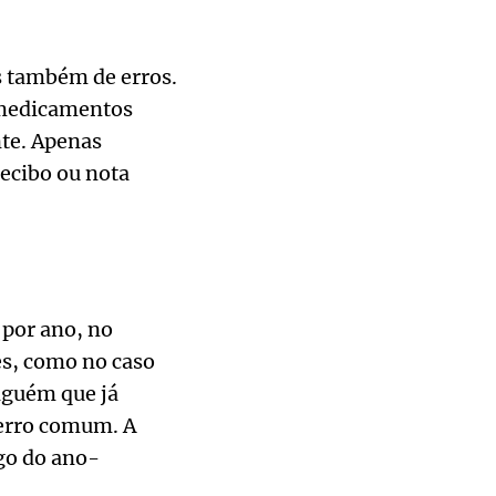
s também de erros.
 medicamentos
te. Apenas
ecibo ou nota
por ano, no
es, como no caso
lguém que já
 erro comum. A
go do ano-