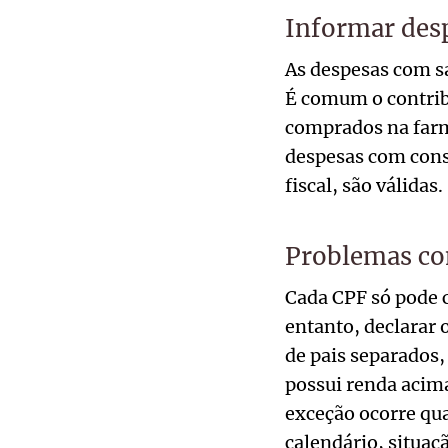
Informar desp
As despesas com s
É comum o contrib
comprados na farm
despesas com cons
fiscal, são válidas.
Problemas c
Cada CPF só pode 
entanto, declarar
de pais separados,
possui renda acim
exceção ocorre qu
calendário, situaç