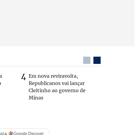
a
Em nova reviravolta,
MG: vere
o
Republicanos vai lançar
morto de
Cleitinho ao governo de
interior
Minas
SIGA