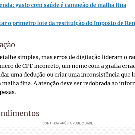
enda: gasto com saúde é campeão de malha fina
r o primeiro lote da restituição do Imposto de Re
tação
talhe simples, mas erros de digitação lideram o r
ero de CPF incorreto, um nome com a grafia errad
idar uma dedução ou criar uma inconsistência que l
 malha fina. A atenção deve ser redobrada ao infor
pesas.
endimentos