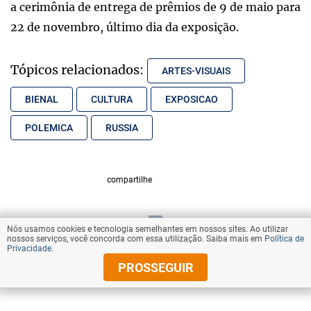
a cerimônia de entrega de prêmios de 9 de maio para
22 de novembro, último dia da exposição.
Tópicos relacionados:
ARTES-VISUAIS
BIENAL
CULTURA
EXPOSICAO
POLEMICA
RUSSIA
compartilhe
Nós usamos cookies e tecnologia semelhantes em nossos sites. Ao utilizar
VOLTAR AO TOPO
nossos serviços, você concorda com essa utilização. Saiba mais em
Política de
Privacidade
.
PROSSEGUIR
© Copyright 2026 Diários Associados
Todos os direitos reservados.