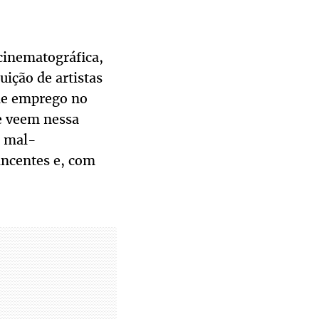
 cinematográfica,
ição de artistas
 de emprego no
ue veem nessa
s mal-
incentes e, com