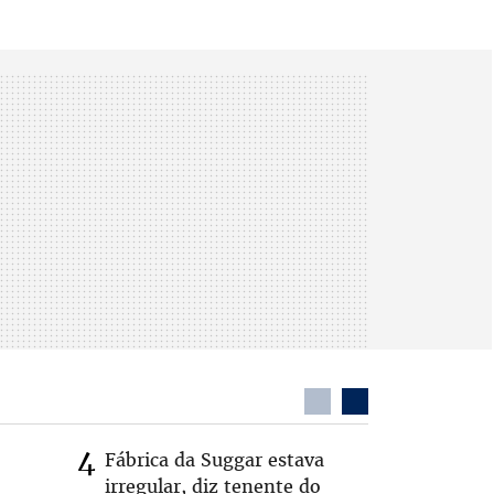
Fábrica da Suggar estava
Cleitinh
irregular, diz tenente do
hoje sob