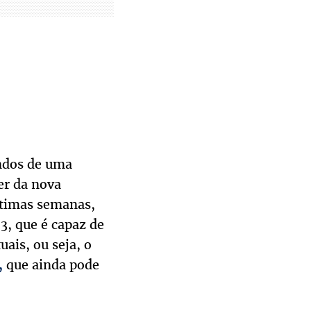
indos de uma
er da nova
ltimas semanas,
3, que é capaz de
ais, ou seja, o
que ainda pode
,