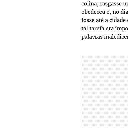
colina, rasgasse 
obedeceu e, no di
fosse até a cidad
tal tarefa era imp
palavras maledicen