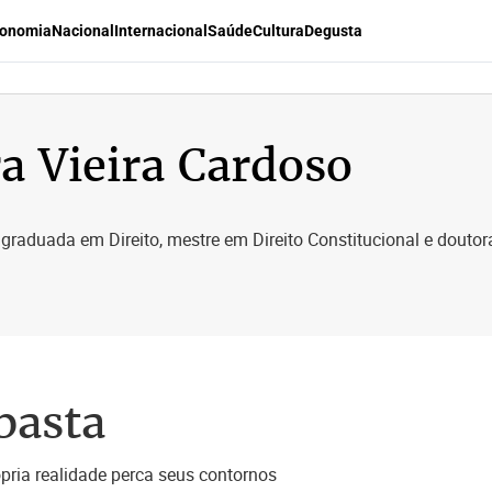
onomia
Nacional
Internacional
Saúde
Cultura
Degusta
ra Vieira Cardoso
raduada em Direito, mestre em Direito Constitucional e doutora
basta
ópria realidade perca seus contornos