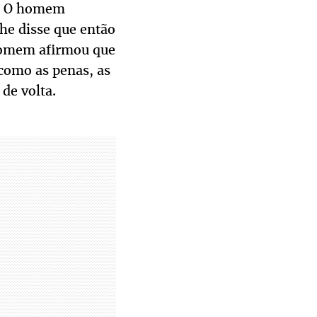
as. O homem
he disse que então
 homem afirmou que
 como as penas, as
de volta.