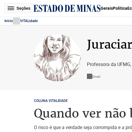
Seções
Gerais
Política
Ec
Início
VITALidade
Juracia
Professora da UFMG, g
Email
COLUNA VITALIDADE
Quando ver não 
O risco é que a verdade seja corrompida e a pr