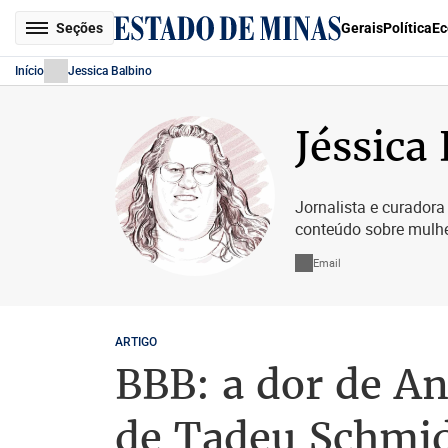
Seções
Gerais
Política
Ec
Início
Jessica Balbino
Jéssica
Jornalista e curadora 
conteúdo sobre mulher
Email
ARTIGO
BBB: a dor de An
de Tadeu Schmi