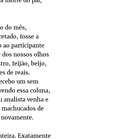
a morte do pai,
ço do mês,
etado, fosse a
 ao participante
e dos nossos olhos
ro, feijão, beijo,
s de reais.
recebo um sem
vendo essa coluna,
u analista venha e
os machucados de
o novamente.
nteira. Exatamente