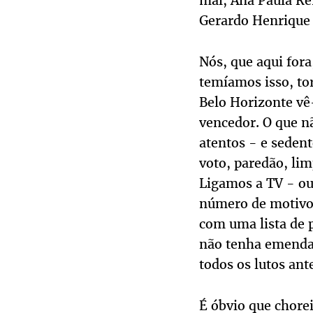
mal, Ana Paula Re
Gerardo Henrique 
Nós, que aqui for
temíamos isso, tor
Belo Horizonte vê
vencedor. O que n
atentos - e sedent
voto, paredão, li
Ligamos a TV - o
número de motivos
com uma lista de p
não tenha emendad
todos os lutos an
É óbvio que chore