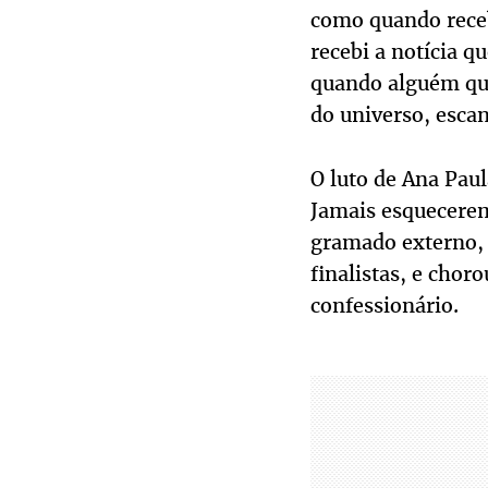
como quando receb
recebi a notícia 
quando alguém que
do universo, esca
O luto de Ana Pau
Jamais esquecerem
gramado externo, 
finalistas, e chor
confessionário.