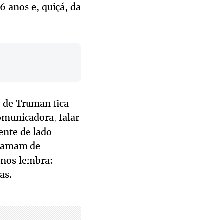
 anos e, quiçá, da
w de Truman fica
omunicadora, falar
ente de lado
 chamam de
 nos lembra:
as.