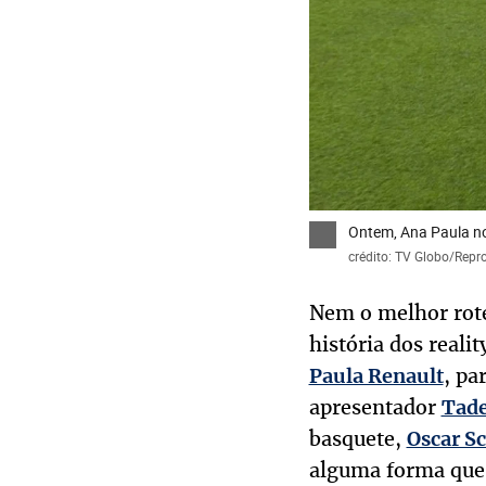
Ontem, Ana Paula nos
crédito: TV Globo/Rep
Nem o melhor rote
história dos real
, pa
Paula Renault
apresentador
Tade
basquete,
Oscar S
alguma forma que 