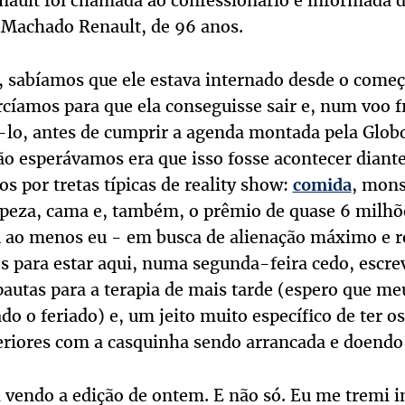
nault foi chamada ao confessionário e informada d
Machado Renault, de 96 anos.
a, sabíamos que ele estava internado desde o come
cíamos para que ela conseguisse sair e, num voo fr
-lo, antes de cumprir a agenda montada pela Globo
ão esperávamos era que isso fosse acontecer diant
os por tretas típicas de reality show:
, monst
comida
mpeza, cama e, também, o prêmio de quase 6 milhõe
u ao menos eu - em busca de alienação máximo e 
 para estar aqui, numa segunda-feira cedo, escre
autas para a terapia de mais tarde (espero que me
o o feriado) e, um jeito muito específico de ter 
teriores com a casquinha sendo arrancada e doend
i vendo a edição de ontem. E não só. Eu me tremi i