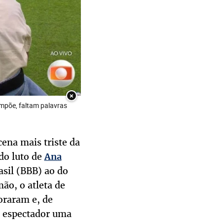
×
impõe, faltam palavras
ena mais triste da
do luto de
Ana
asil (BBB) ao do
mão, o atleta de
oraram e, de
o espectador uma