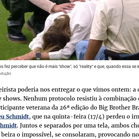
 fez perceber que não é mais "show", só "reality" e que, quando essa se 
rodução
irista poderia nos entregar o que vimos ontem: a c
ity shows. Nenhum protocolo resistiu à combinação 
rticipante veterana da 26ª edição do Big Brother Br
, que na quinta-feira (17/4) perdeu o ir
u Schmidt
. Juntos e separados por uma tela, ambos ch
chmidt
beira o impossível, se consolaram, provocando n