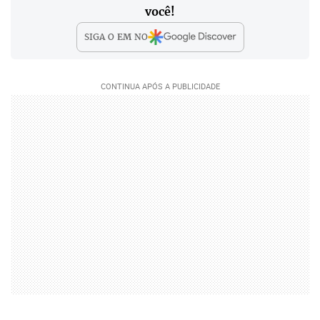
você!
SIGA O
EM
NO