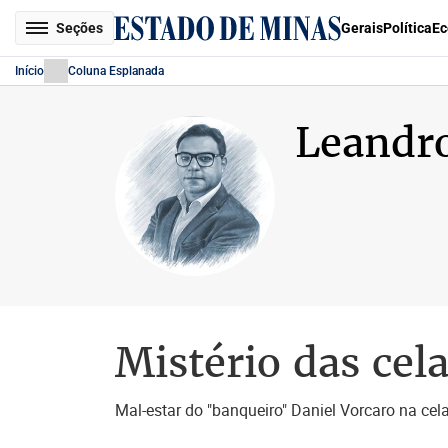
Seções
Gerais
Política
Ec
Início
Coluna Esplanada
Leandr
Mistério das cel
Mal-estar do "banqueiro" Daniel Vorcaro na cela