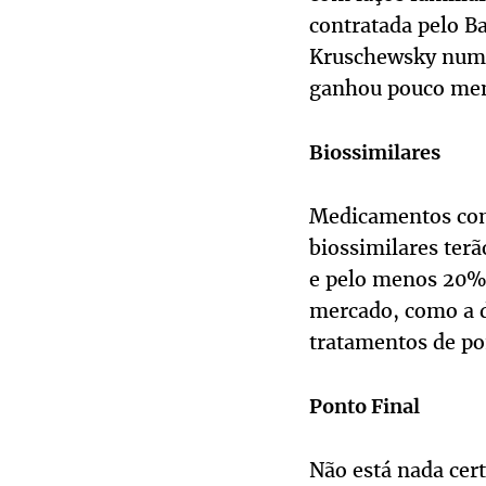
contratada pelo B
Kruschewsky numa 
ganhou pouco meno
Biossimilares
Medicamentos com 
biossimilares terã
e pelo menos 20% 
mercado, como a d
tratamentos de pon
Ponto Final
Não está nada cer