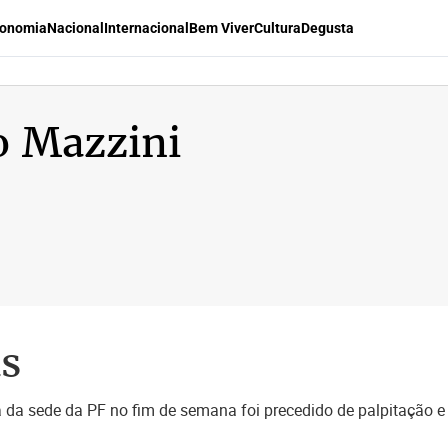
onomia
Nacional
Internacional
Bem Viver
Cultura
Degusta
o Mazzini
as
 da sede da PF no fim de semana foi precedido de palpitação e c