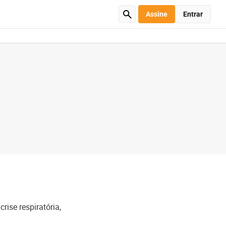
Assine
Entrar
rise respiratória,