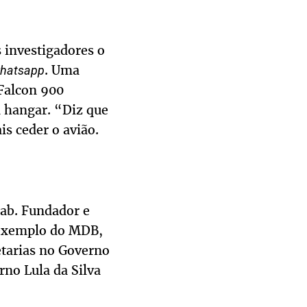
 investigadores o
. Uma
hatsapp
 Falcon 900
 hangar. “Diz que
s ceder o avião.
sab. Fundador e
a exemplo do MDB,
etarias no Governo
rno Lula da Silva