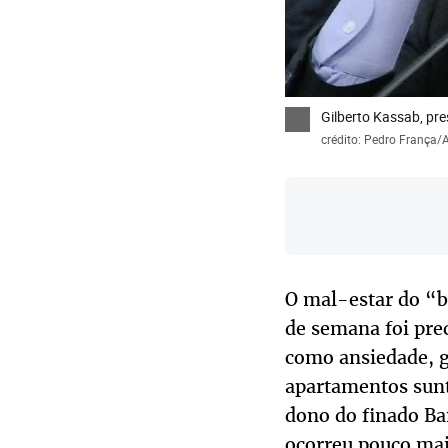
Gilberto Kassab, pre
crédito: Pedro França
O mal-estar do “b
de semana foi prec
como ansiedade, g
apartamentos sunt
dono do finado Ban
ocorreu pouco mai