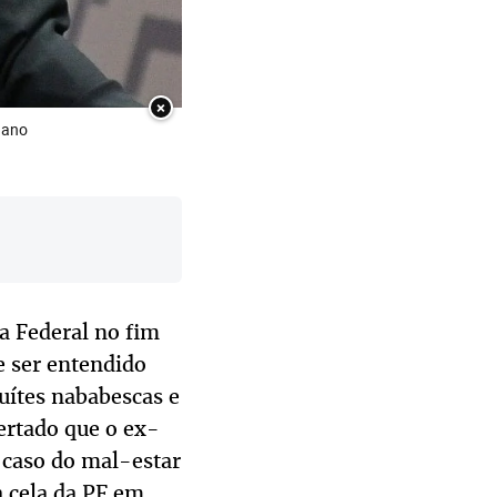
×
 ano
a Federal no fim
e ser entendido
uítes nababescas e
ertado que o ex-
O caso do mal-estar
 cela da PF em