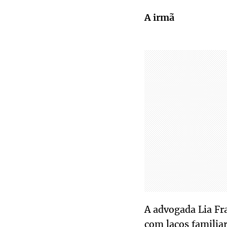
A irmã
A advogada Lia Fr
com laços familiar