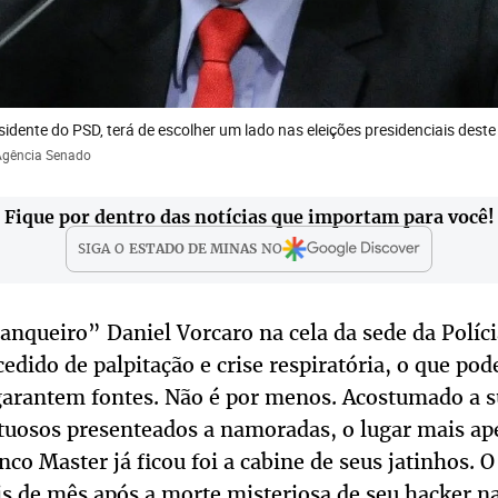
sidente do PSD, terá de escolher um lado nas eleições presidenciais deste
/Agência Senado
Fique por dentro das notícias que importam para você!
SIGA O
ESTADO DE MINAS
NO
anqueiro” Daniel Vorcaro na cela da sede da Políci
edido de palpitação e crise respiratória, o que pod
arantem fontes. Não é por menos. Acostumado a s
uosos presenteados a namoradas, o lugar mais ap
co Master já ficou foi a cabine de seus jatinhos. 
s de mês após a morte misteriosa de seu hacker na