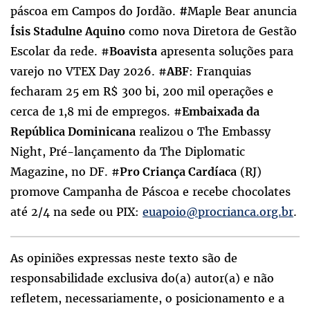
páscoa em Campos do Jordão.
Maple Bear anuncia
#
como nova Diretora de Gestão
Ísis Stadulne Aquino
Escolar da rede. #
apresenta soluções para
Boavista
varejo no VTEX Day 2026. #
: Franquias
ABF
fecharam 25 em R$ 300 bi, 200 mil operações e
cerca de 1,8 mi de empregos. #
Embaixada da
realizou o The Embassy
República Dominicana
Night, Pré-lançamento da The Diplomatic
Magazine, no DF. #
(RJ)
Pro Criança Cardíaca
promove Campanha de Páscoa e recebe chocolates
até 2/4 na sede ou PIX:
euapoio@procrianca.org.br
.
As opiniões expressas neste texto são de
responsabilidade exclusiva do(a) autor(a) e não
refletem, necessariamente, o posicionamento e a