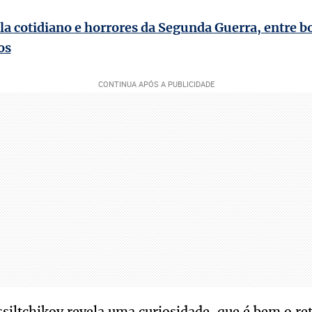
la cotidiano e horrores da Segunda Guerra, entre b
os
siltchikov revela uma curiosidade, que é bem o ret