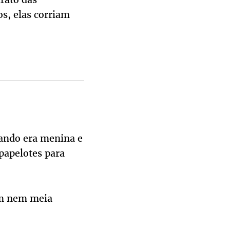
os, elas corriam
uando era menina e
papelotes para
am nem meia