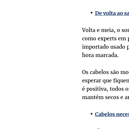
De volta ao s
Volta e meia, o s
como experts em p
importado usado pa
hora marcada.
Os cabelos são mol
esperar que fique
é positiva, todos 
mantém secos e a
Cabelos nece