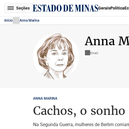
Seções
Gerais
Política
Ec
Início
Anna Marina
Anna M
Email
ANNA MARINA
Cachos, o sonho 
Na Segunda Guerra, mulheres de Berlim corriam