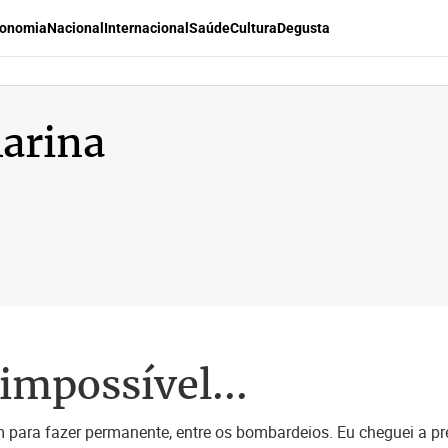
onomia
Nacional
Internacional
Saúde
Cultura
Degusta
arina
impossível...
 para fazer permanente, entre os bombardeios. Eu cheguei a pr