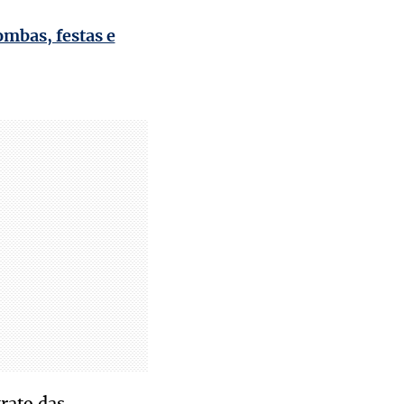
ombas, festas e
rato das