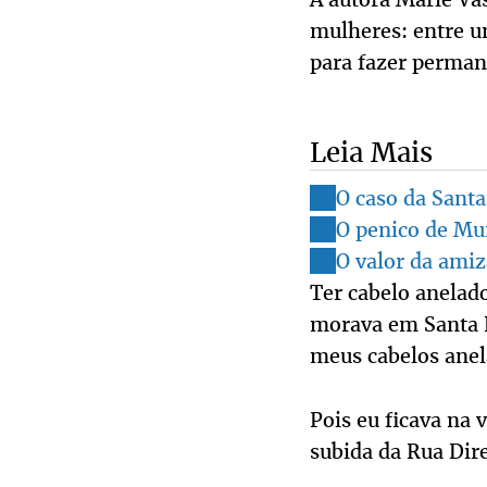
mulheres: entre um
para fazer perman
Leia Mais
O caso da Santa
O penico de Mu
O valor da ami
Ter cabelo anelad
morava em Santa L
meus cabelos anel
Pois eu ficava n
subida da Rua Dir