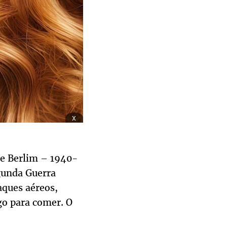
x
de Berlim – 1940-
gunda Guerra
aques aéreos,
go para comer. O