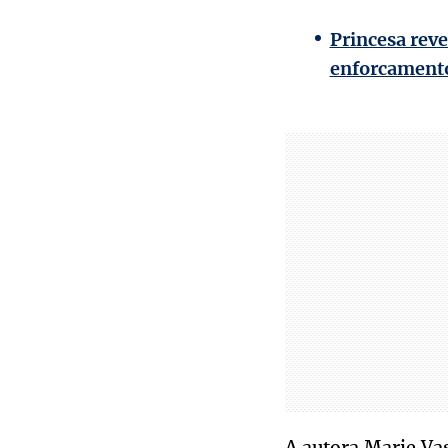
Princesa reve
enforcament
A autora Marie Vas