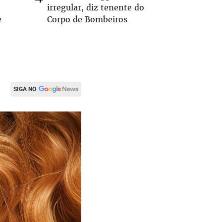
irregular, diz tenente do
hoje sob
e
Corpo de Bombeiros
candidat
SIGA NO