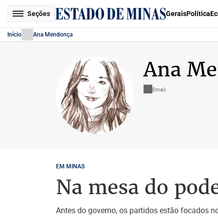
Seções
Gerais
Política
Ec
Início
Ana Mendonça
Ana Me
Email
EM MINAS
Na mesa do poder
Antes do governo, os partidos estão focados