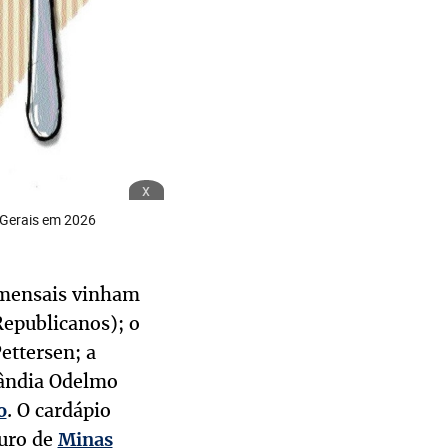
x
s Gerais em 2026
omensais vinham
epublicanos); o
ettersen; a
lândia Odelmo
. O cardápio
o
turo de
Minas