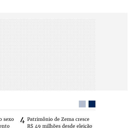
o sexo
Patrimônio de Zema cresce
Zema sug
ento
R$ 49 milhões desde eleição
substitui