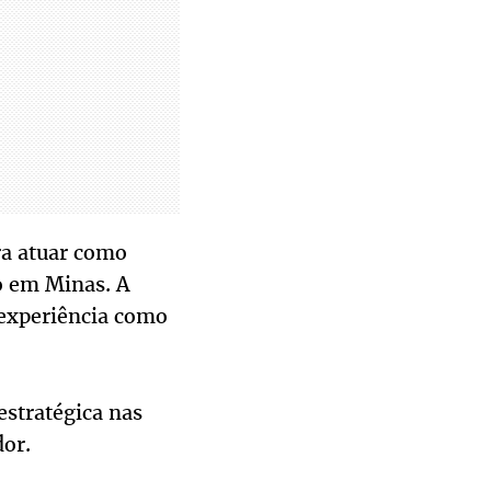
ra atuar como
o em Minas. A
a experiência como
estratégica nas
or.