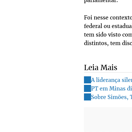
parlamentar.
Foi nesse context
federal ou estadua
tem sido visto co
distintos, tem dis
Leia Mais
A liderança sil
PT em Minas div
Sobre Simões, 