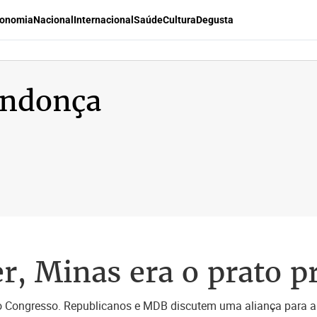
onomia
Nacional
Internacional
Saúde
Cultura
Degusta
ndonça
, Minas era o prato pr
 no Congresso. Republicanos e MDB discutem uma aliança para