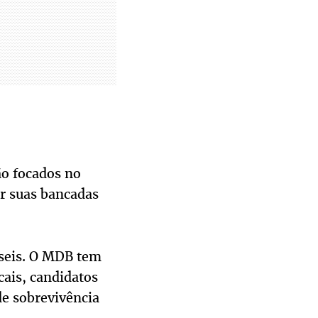
ão focados no
r suas bancadas
 seis. O MDB tem
cais, candidatos
 de sobrevivência