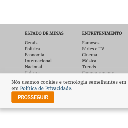
ESTADO DE MINAS
ENTRETENIMENTO
Gerais
Famosos
Política
Séries e TV
Economia
Cinema
Internacional
Música
Nacional
Trends
Cultura
Comportamento
Bem Viver
Gastronomia
Nós usamos cookies e tecnologia semelhantes em no
EM Digital
Tech
em
Política de Privacidade
.
Fale com o EM
Promoções
PROSSEGUIR
Assine o Estado de
Minas
© Cop