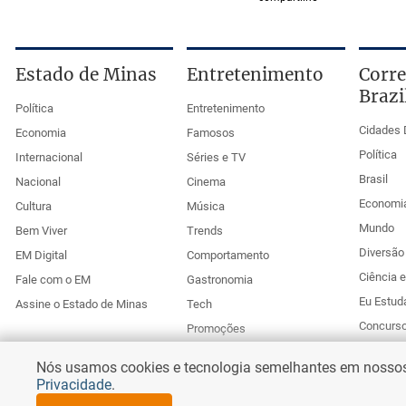
Estado de Minas
Entretenimento
Corre
Brazi
Política
Entretenimento
Cidades 
Economia
Famosos
Política
Internacional
Séries e TV
Brasil
Nacional
Cinema
Economi
Cultura
Música
Mundo
Bem Viver
Trends
Diversão 
EM Digital
Comportamento
Ciência 
Fale com o EM
Gastronomia
Eu Estud
Assine o Estado de Minas
Tech
Concurs
Promoções
Esportes
Anuncie no Uai
Nós usamos cookies e tecnologia semelhantes em nossos s
Corr
Privacidade
.