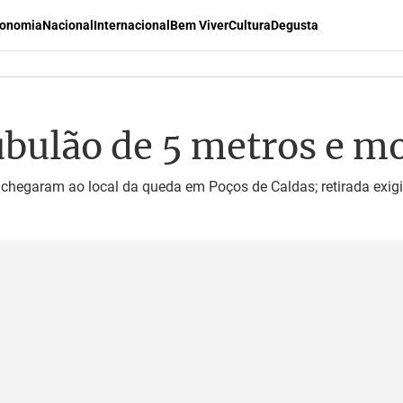
onomia
Nacional
Internacional
Bem Viver
Cultura
Degusta
ubulão de 5 metros e m
 chegaram ao local da queda em Poços de Caldas; retirada exig