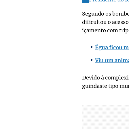
Segundo os bombei
dificultou o acess
içamento com trip
Égua ficou ma
Viu um anima
Devido à complexi
guindaste tipo mu