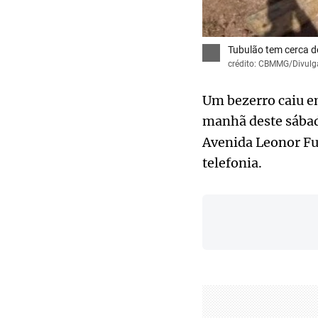
Tubulão tem cerca de
crédito: CBMMG/Divul
Um bezerro caiu e
manhã deste sába
Avenida Leonor Fur
telefonia.