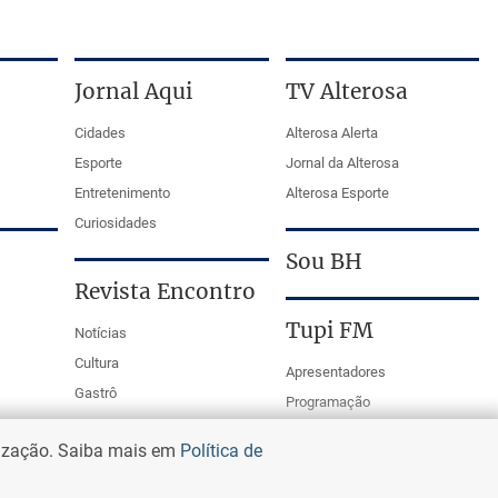
Jornal Aqui
TV Alterosa
Cidades
Alterosa Alerta
Esporte
Jornal da Alterosa
Entretenimento
Alterosa Esporte
Curiosidades
Sou BH
Revista Encontro
Tupi FM
Notícias
Cultura
Apresentadores
Gastrô
Programação
PodCasts
lização. Saiba mais em
Política de
Mestre da Bola Tupi