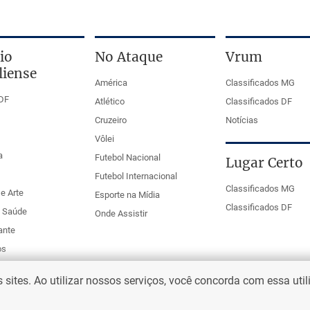
io
No Ataque
Vrum
liense
América
Classificados MG
DF
Atlético
Classificados DF
Cruzeiro
Notícias
Vôlei
a
Futebol Nacional
Lugar Certo
Futebol Internacional
Classificados MG
e Arte
Esporte na Mídia
Classificados DF
e Saúde
Onde Assistir
ante
os
ites. Ao utilizar nossos serviços, você concorda com essa uti
eio Web