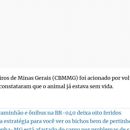
ros de Minas Gerais (CBMMG) foi acionado por vol
s constataram que o animal já estava sem vida.
caminhão e ônibus na BR-040 deixa oito feridos
a estratégia para você ver os bichos bem de pertinh
epha-MG está afastado do cargo por problemas de 