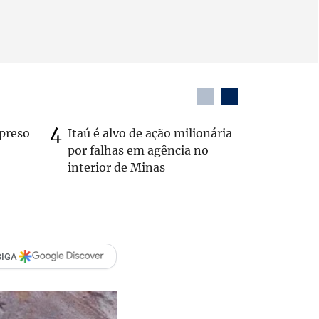
preso
Itaú é alvo de ação milionária
Dentista
por falhas em agência no
após ser
interior de Minas
caminhã
SIGA