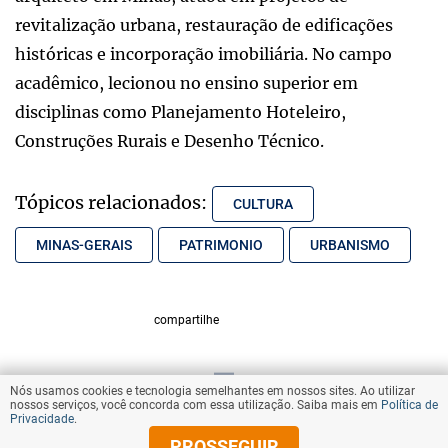
revitalização urbana, restauração de edificações
históricas e incorporação imobiliária. No campo
acadêmico, lecionou no ensino superior em
disciplinas como Planejamento Hoteleiro,
Construções Rurais e Desenho Técnico.
Tópicos relacionados:
CULTURA
MINAS-GERAIS
PATRIMONIO
URBANISMO
compartilhe
Nós usamos cookies e tecnologia semelhantes em nossos sites. Ao utilizar
VOLTAR AO TOPO
nossos serviços, você concorda com essa utilização. Saiba mais em
Política de
Privacidade
.
PROSSEGUIR
© Copyright 2026 Diários Associados