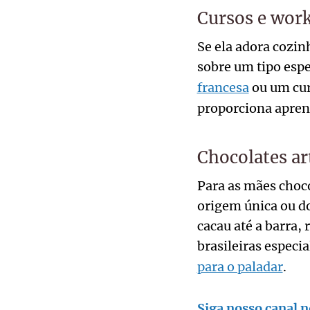
Cursos e work
Se ela adora cozin
sobre um tipo esp
francesa
ou um cur
proporciona aprend
Chocolates ar
Para as mães chocó
origem única ou d
cacau até a barra,
brasileiras especi
para o paladar
.
Siga nosso canal n