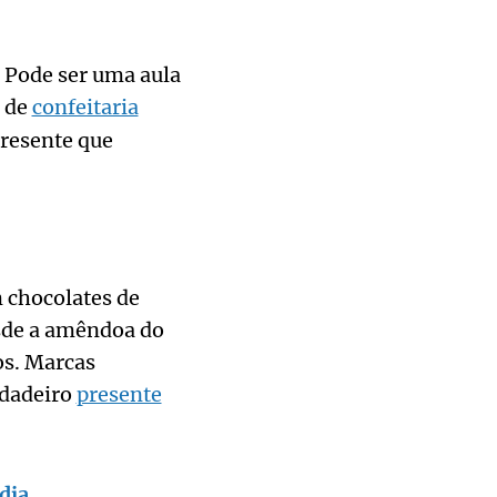
. Pode ser uma aula
p de
confeitaria
resente que
m chocolates de
esde a amêndoa do
os. Marcas
rdadeiro
presente
dia