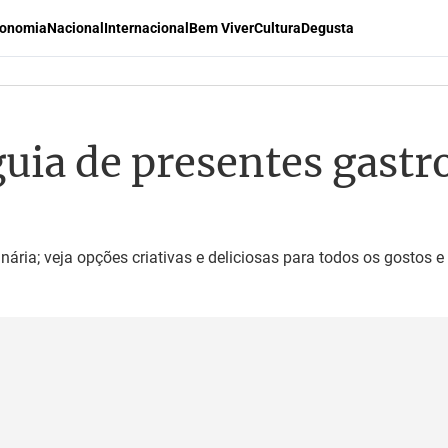
onomia
Nacional
Internacional
Bem Viver
Cultura
Degusta
guia de presentes gast
inária; veja opções criativas e deliciosas para todos os gostos e