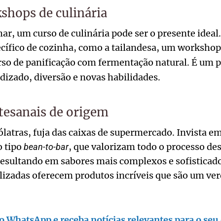
shops de culinária
har, um curso de culinária pode ser o presente ideal
ecífico de cozinha, como a tailandesa, um worksho
so de panificação com fermentação natural. É um p
izado, diversão e novas habilidades.
tesanais de origem
latras, fuja das caixas de supermercado. Invista e
o tipo
, que valorizam todo o processo d
bean-to-bar
 resultando em sabores mais complexos e sofisticad
alizadas oferecem produtos incríveis que são um ve
o WhatsApp e receba notícias relevantes para o seu 