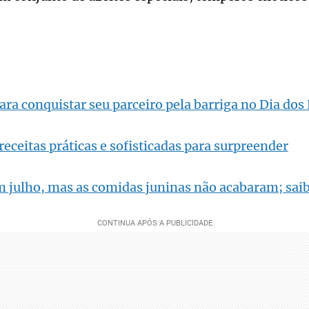
ara conquistar seu parceiro pela barriga no Dia do
 receitas práticas e sofisticadas para surpreender
m julho, mas as comidas juninas não acabaram; sai