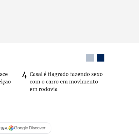
sce
Casal é flagrado fazendo sexo
Zema sug
eição
com o carro em movimento
substitui
em rodovia
SIGA