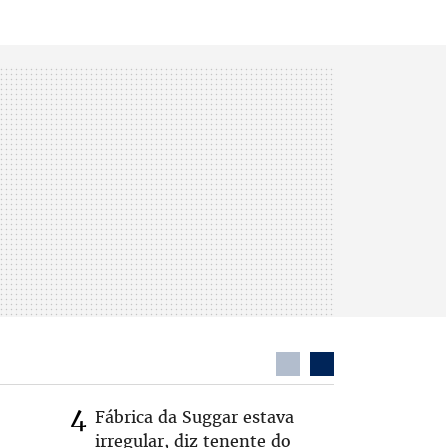
Fábrica da Suggar estava
Cleitinh
irregular, diz tenente do
hoje sob