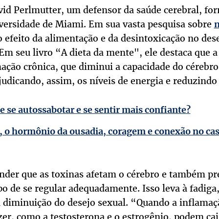
vid Perlmutter, um defensor da saúde cerebral, f
versidade de Miami. Em sua vasta pesquisa sobre
n
 o efeito da alimentação e da desintoxicação no des
Em seu livro “A dieta da mente", ele destaca que a
mação crônica, que diminui a capacidade do cérebro
udicando, assim, os níveis de energia e reduzindo 
 se autossabotar e se sentir mais confiante?
, o hormônio da ousadia, coragem e conexão no c
nder que as toxinas afetam o cérebro e também pr
o de se regular adequadamente. Isso leva à fadiga,
 diminuição do desejo sexual. “Quando a inflamaç
er, como a testosterona e o estrogênio, podem cai