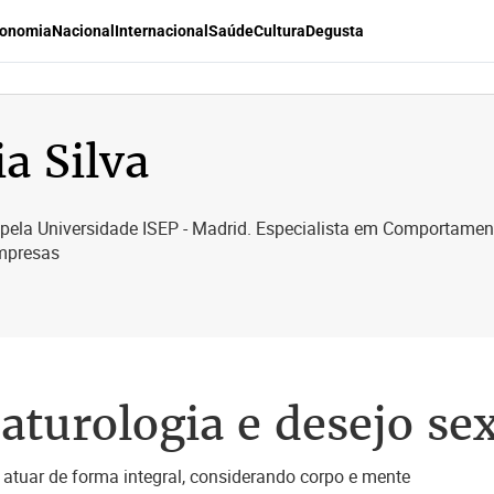
onomia
Nacional
Internacional
Saúde
Cultura
Degusta
ia Silva
ela Universidade ISEP - Madrid. Especialista em Comportamento
mpresas
naturologia e desejo se
al atuar de forma integral, considerando corpo e mente