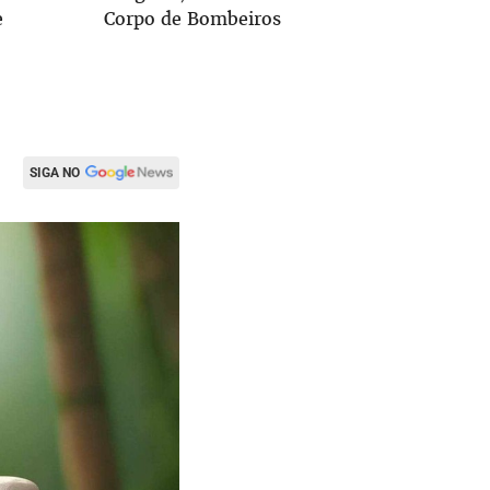
e
Corpo de Bombeiros
candidat
SIGA NO