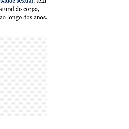
à
, tem
saúde sexual
atural do corpo,
 ao longo dos anos.