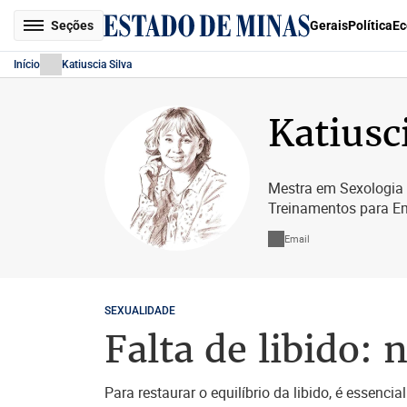
Seções
Gerais
Política
Ec
Início
Katiuscia Silva
Katiusc
Mestra em Sexologia p
Treinamentos para E
Email
SEXUALIDADE
Falta de libido: 
Para restaurar o equilíbrio da libido, é essenci