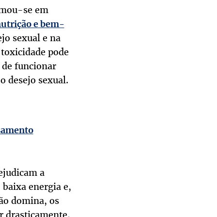
ormou-se em
utrição e bem-
ejo sexual e na
 toxicidade pode
 de funcionar
o desejo sexual.
asamento
ejudicam a
 baixa energia e,
ão domina, os
r drasticamente,