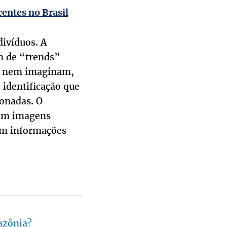
centes no Brasil
divíduos. A
m de “trends”
as nem imaginam,
 identificação que
onadas. O
rem imagens
om informações
azônia?