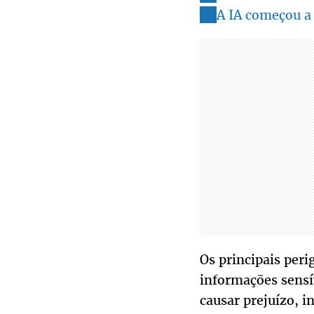
A IA começou a 
Os principais per
informações sensí
causar prejuízo, i