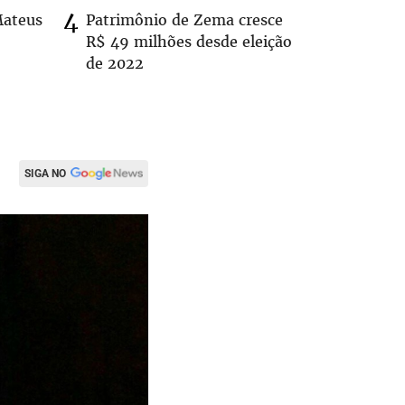
Mateus
Patrimônio de Zema cresce
Casal é 
R$ 49 milhões desde eleição
com o c
de 2022
em rodo
SIGA NO