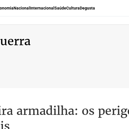
onomia
Nacional
Internacional
Saúde
Cultura
Degusta
uerra
ira armadilha: os peri
is