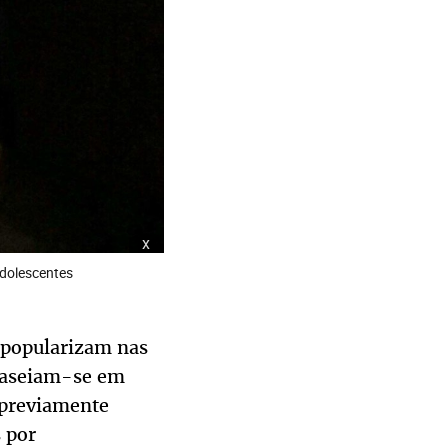
x
adolescentes
 popularizam nas
 baseiam-se em
 previamente
 por