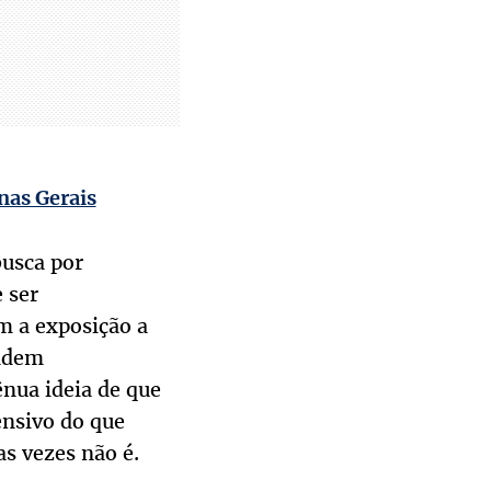
nas Gerais
busca por
 ser
m a exposição a
ondem
ênua ideia de que
ensivo do que
as vezes não é.